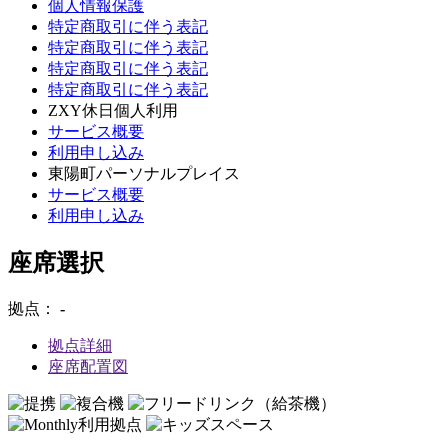
個人情報保護
特定商取引に伴う表記
特定商取引に伴う表記
特定商取引に伴う表記
特定商取引に伴う表記
ZXY休日個人利用
サービス概要
利用申し込み
東陽町パーソナルプレイス
サービス概要
利用申し込み
座席選択
拠点：
-
拠点詳細
座席配置図