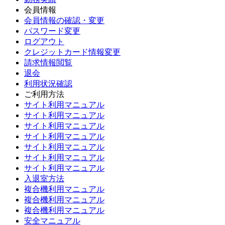
会員情報
会員情報の確認・変更
パスワード変更
ログアウト
クレジットカード情報変更
請求情報閲覧
退会
利用状況確認
ご利用方法
サイト利用マニュアル
サイト利用マニュアル
サイト利用マニュアル
サイト利用マニュアル
サイト利用マニュアル
サイト利用マニュアル
サイト利用マニュアル
入退室方法
複合機利用マニュアル
複合機利用マニュアル
複合機利用マニュアル
安全マニュアル