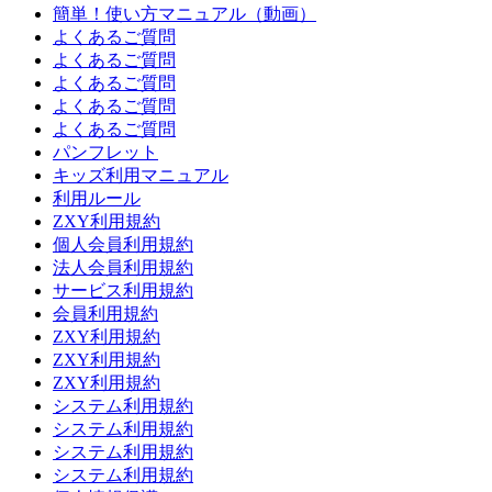
簡単！使い方
マニュアル（動画）
よくあるご質問
よくあるご質問
よくあるご質問
よくあるご質問
よくあるご質問
パンフレット
キッズ利用マニュアル
利用ルール
ZXY利用規約
個人会員利用規約
法人会員利用規約
サービス利用規約
会員利用規約
ZXY利用規約
ZXY利用規約
ZXY利用規約
システム利用規約
システム利用規約
システム利用規約
システム利用規約