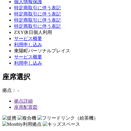
個人情報保護
特定商取引に伴う表記
特定商取引に伴う表記
特定商取引に伴う表記
特定商取引に伴う表記
ZXY休日個人利用
サービス概要
利用申し込み
東陽町パーソナルプレイス
サービス概要
利用申し込み
座席選択
拠点：
-
拠点詳細
座席配置図