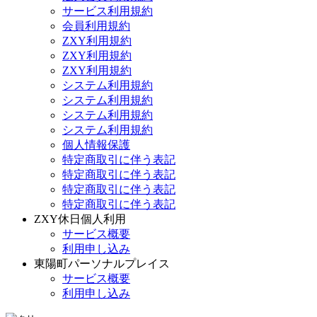
サービス利用規約
会員利用規約
ZXY利用規約
ZXY利用規約
ZXY利用規約
システム利用規約
システム利用規約
システム利用規約
システム利用規約
個人情報保護
特定商取引に伴う表記
特定商取引に伴う表記
特定商取引に伴う表記
特定商取引に伴う表記
ZXY休日個人利用
サービス概要
利用申し込み
東陽町パーソナルプレイス
サービス概要
利用申し込み