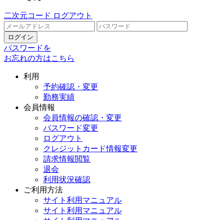
二次元コード
ログアウト
ログイン
パスワードを
お忘れの方はこちら
利用
予約確認・変更
勤務実績
会員情報
会員情報の確認・変更
パスワード変更
ログアウト
クレジットカード情報変更
請求情報閲覧
退会
利用状況確認
ご利用方法
サイト利用マニュアル
サイト利用マニュアル